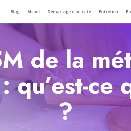
Blog
Alcool
Démarrage d’activité
Entretien
En
5M de la mé
 qu’est-ce q
?