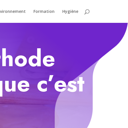
vironnement
Formation
Hygiène
thode
ue c’est