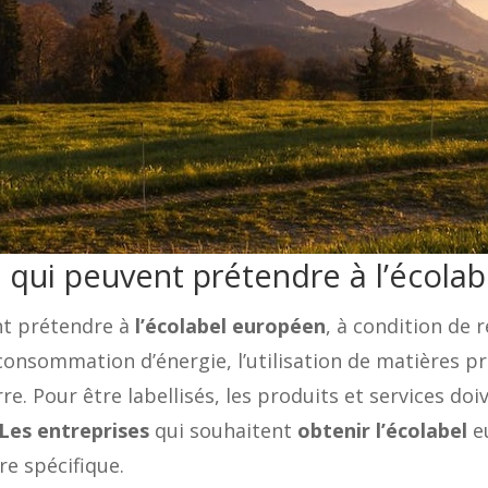
s qui peuvent prétendre à l’écola
nt prétendre à
l’écolabel européen
, à condition de r
nsommation d’énergie, l’utilisation de matières pr
rre. Pour être labellisés, les produits et services d
Les entreprises
qui souhaitent
obtenir l’écolabel
e
e spécifique.